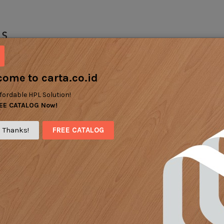
LAMINATES
FLOORING
STORE NEARBY
CAT
come to
carta.co.id
ffordable HPL Solution!
REE CATALOG Now!
 Thanks!
FREE CATALOG