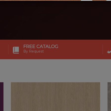
FREE CATALOG
By Request