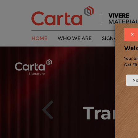
HOME
WHO WE ARE
SIGNATURE
Wel
Your a
Get F
No